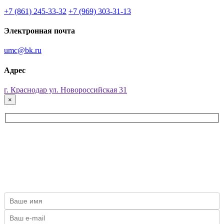
+7 (861) 245-33-32
+7 (969) 303-31-13
Электронная почта
umc@bk.ru
Адрес
г. Краснодар ул. Новороссийская 31
×
ОСТАВЬТЕ ЗАЯВКУ ПРЯМО СЕЙЧАС!
Наш специалист свяжется с Вами, проконсультирует и
сформирует заявку!