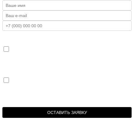
Я даю согласие на обработку моих персональных данных ИП
Герасименко Михаил Александрович ИНН 860245839499 в целях
обработки заявки и обратной связи.
Я согласен получать рекламные и информационные материалы
от ИП Герасименко Михаил Александрович ИНН 860245839499 на
указанный номер телефона.
ОСТАВИТЬ ЗАЯВКУ
Нажимая кнопку «Оставить заявку», я соглашаюсь с
политикой