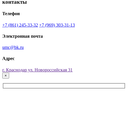
контакты
Телефон
+7 (861) 245-33-32
+7 (969) 303-31-13
Электронная почта
umc@bk.ru
Адрес
г. Краснодар ул. Новороссийская 31
×
ОСТАВЬТЕ ЗАЯВКУ ПРЯМО СЕЙЧАС!
Наш специалист свяжется с Вами, проконсультирует и
сформирует заявку!